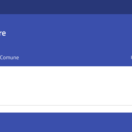
re
il Comune