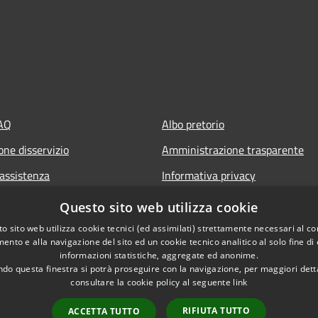
FAQ
Albo pretorio
one disservizio
Amministrazione trasparente
 assistenza
Informativa privacy
ni online cittadino
Cookie Policy (UE)
Questo sito web utilizza cookie
ione appuntamento
Dichiarazione di accessibilità
o sito web utilizza cookie tecnici (ed assimilati) strettamente necessari al co
ento e alla navigazione del sito ed un cookie tecnico analitico al solo fine di
owing
Note legali
informazioni statistiche, aggregate ed anonime.
do questa finestra si potrà proseguire con la navigazione, per maggiori dett
consultare la cookie policy al seguente
link
ookie tecnici, analytics e di terze parti. Proseguendo nella
RIFIUTA TUTTO
ACCETTA TUTTO