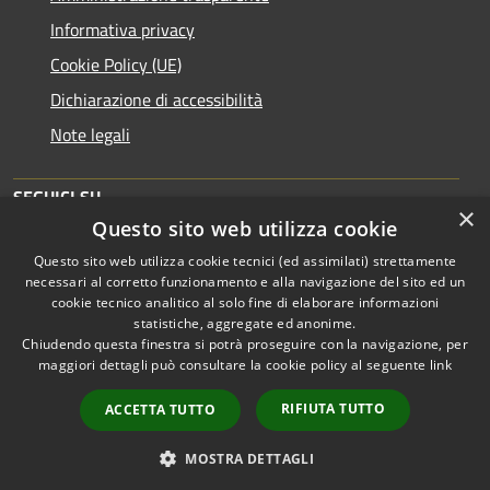
Informativa privacy
Cookie Policy (UE)
Dichiarazione di accessibilità
Note legali
SEGUICI SU
×
Questo sito web utilizza cookie
Facebook
Questo sito web utilizza cookie tecnici (ed assimilati) strettamente
necessari al corretto funzionamento e alla navigazione del sito ed un
Cookie
cookie tecnico analitico al solo fine di elaborare informazioni
Questo sito utilizza cookie tecnici, analytics e di terze
statistiche, aggregate ed anonime.
parti. Proseguendo nella navigazione accetti l'utilizzo dei
Chiudendo questa finestra si potrà proseguire con la navigazione, per
RSS
Copyright © 2026 • Comune di
maggiori dettagli può consultare la cookie policy al seguente
link
cookie.
Per maggiori informazioni consulta la Cookie
Accessibilità
Feltre • Powered by
Policy
Privacy
Municipium
Accesso
•
RIFIUTA TUTTO
ACCETTA TUTTO
Cookie
redazione
Mappa del sito
ACCETTO
MOSTRA DETTAGLI